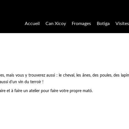
Accueil
Can Xicoy
Fromages
Botiga
Visites
s, mais vous y trouverez aussi : le cheval, les ânes, des poules, des lapi
ssi d’un vin du terroir !
ire et à faire un atelier pour faire votre propre mató.